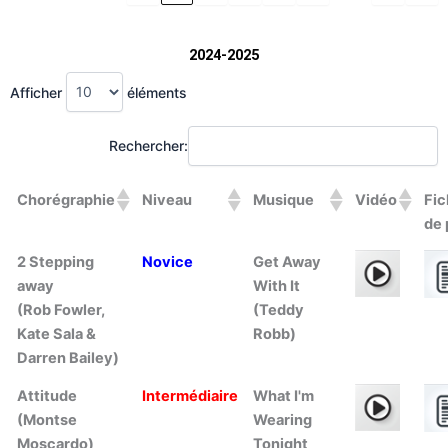
2024-2025
Afficher
éléments
Rechercher:
Chorégraphie
Niveau
Musique
Vidéo
Fi
de 
2 Stepping
Novice
Get Away
away
With It
(Rob Fowler,
(Teddy
Kate Sala &
Robb)
Darren Bailey)
Attitude
Intermédiaire
What I'm
(Montse
Wearing
Moscardo)
Tonight