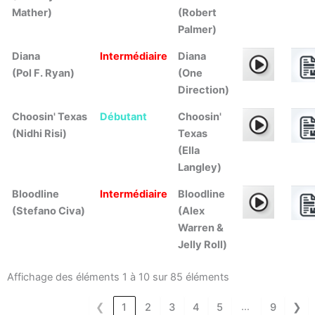
Mather)
(Robert
Palmer)
Diana
Intermédiaire
Diana
(Pol F. Ryan)
(One
Direction)
Choosin' Texas
Débutant
Choosin'
(Nidhi Risi)
Texas
(Ella
Langley)
Bloodline
Intermédiaire
Bloodline
(Stefano Civa)
(Alex
Warren &
Jelly Roll)
Affichage des éléments 1 à 10 sur 85 éléments
…
❮
1
2
3
4
5
9
❯