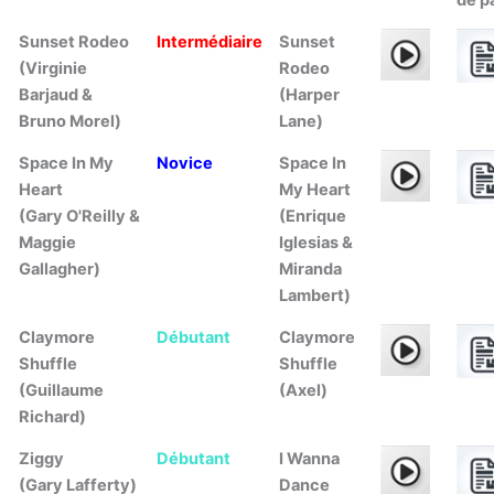
de p
Sunset Rodeo
Intermédiaire
Sunset
(Virginie
Rodeo
Barjaud &
(Harper
Bruno Morel)
Lane)
Space In My
Novice
Space In
Heart
My Heart
(Gary O'Reilly &
(Enrique
Maggie
Iglesias &
Gallagher)
Miranda
Lambert)
Claymore
Débutant
Claymore
Shuffle
Shuffle
(Guillaume
(Axel)
Richard)
Ziggy
Débutant
I Wanna
(Gary Lafferty)
Dance