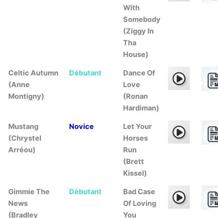
With
Somebody
(Ziggy In
Tha
House)
Celtic Autumn
Débutant
Dance Of
(Anne
Love
Montigny)
(Ronan
Hardiman)
Mustang
Novice
Let Your
(Chrystel
Horses
Arréou)
Run
(Brett
Kissel)
Gimmie The
Débutant
Bad Case
News
Of Loving
(Bradley
You