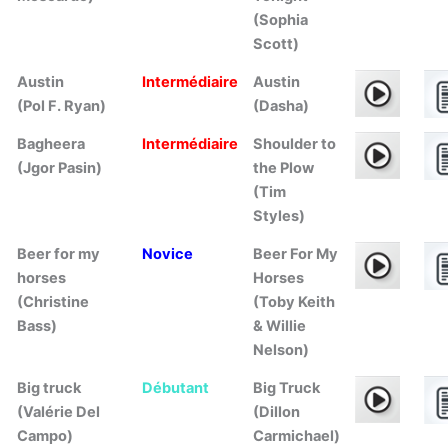
(Sophia
Scott)
Austin
Intermédiaire
Austin
(Pol F. Ryan)
(Dasha)
Bagheera
Intermédiaire
Shoulder to
(Jgor Pasin)
the Plow
(Tim
Styles)
Beer for my
Novice
Beer For My
horses
Horses
(Christine
(Toby Keith
Bass)
& Willie
Nelson)
Big truck
Débutant
Big Truck
(Valérie Del
(Dillon
Campo)
Carmichael)